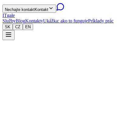
Nechajte kontakt
Kontakt
IT
gale
Služby
Blog
Kontakty
Ukážka: ako to funguje
Príklady prác
SK
CZ
EN
Web poisťovacieho makléra
RUACH Insurance
Zobraziť projekt
Web poisťovacieho makléra