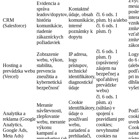
Zvyč
Evidencia a
mesi
správa
Kontaktné
posle
leadov/dopytov,
údaje, obsah
čl. 6 ods. 1
inter
CRM
história
komunikácie,
písm. b) a/alebo
vzni
(Salesforce)
komunikácie,
interné
čl. 6 ods. 1
zmlu
riadenie
poznámky k
písm. f)
vzťa
zákazníckych
dopytu
zmlu
požiadaviek
záko
čl. 6 ods. 1
Zobrazenie
IP adresa,
Logy 
písm. f)
webu, výkon,
logy
do 6
(oprávnený
Hosting a
stabilita,
prístupov,
(aleb
záujem na
prevádzka webu
prevencia
technické
podľa
bezpečnej a
(Vercel)
zneužitia a
identifikátory,
pri i
spoľahlivej
kybernetická
diagnostické
dlhši
prevádzke
bezpečnosť
údaje
vyšet
webu)
čl. 6 ods. 1
Cookie
písm. a)
Meranie
identifikátory,
(súhlas) v
návštevnosti,
Podľa
Analytika a
údaje o
spojení s
zlepšovanie
cooki
reklama (Google
používaní
pravidlami pre
webu, meranie
uved
Analytics,
webu,
cookies;
výkonu
Cooki
Google Ads,
zariadení a
nevyhnutné
kampaní a
nasta
Meta Ads)
prehliadači,
cookies na
remarketing (ak
nástr