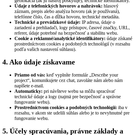
geolokácia (ak ju nástroj poskytuje), technické identifikátory.
Údaje z telefonických hovorov a nahrávok:
hlasový
záznam, prepis alebo analýza hovoru (ak je používaná),
telefónne číslo, čas a dĺžka hovoru, technické metadáta.
Technické a prevádzkové údaje:
IP adresa, údaje o
zariadení a prehliadači, logy prístupov, časové značky, URL,
referer, údaje potrebné na bezpečnosť a stabilitu webu.
Cookie a reklamné/analytické identifikátory:
údaje získané
prostredníctvom cookies a podobných technológií (v rozsahu
podľa vašich nastavení súhlasu).
4. Ako údaje získavame
Priamo od vás:
keď vyplníte formulár „Describe your
project“, komunikujete cez chat, zavoláte nám alebo nám
napíšete e-mail.
Automaticky:
pri návšteve webu sa môžu spracúvať
technické údaje a logy (najmä pre bezpečnosť a správne
fungovanie webu).
Prostredníctvom cookies a podobných technológií:
iba v
rozsahu, v akom ste udelili súhlas alebo je to nevyhnutné pre
fungovanie webu.
5. Účely spracúvania, právne základy a