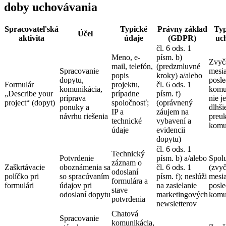
doby uchovávania
Spracovateľská
Typické
Právny základ
Typ
Účel
aktivita
údaje
(GDPR)
uc
čl. 6 ods. 1
Meno, e-
písm. b)
Zvyč
mail, telefón,
(predzmluvné
Spracovanie
mesi
popis
kroky) a/alebo
dopytu,
posle
Formulár
projektu,
čl. 6 ods. 1
komunikácia,
komu
„Describe your
prípadne
písm. f)
príprava
nie j
project“ (dopyt)
spoločnosť;
(oprávnený
ponuky a
dlhši
IP a
záujem na
návrhu riešenia
preu
technické
vybavení a
komu
údaje
evidencii
dopytu)
čl. 6 ods. 1
Technický
Potvrdenie
písm. b) a/alebo
Spol
záznam o
Zaškrtávacie
oboznámenia sa
čl. 6 ods. 1
(zvyč
odoslaní
políčko pri
so spracúvaním
písm. f); neslúži
mesi
formulára a
formulári
údajov pri
na zasielanie
posle
stave
odoslaní dopytu
marketingových
komu
potvrdenia
newsletterov
Chatová
Spracovanie
komunikácia,