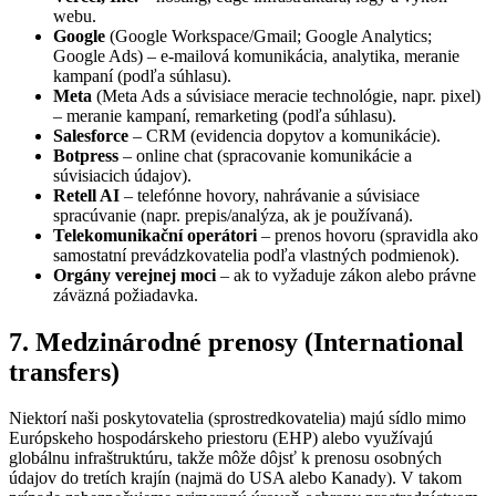
webu.
Google
(Google Workspace/Gmail; Google Analytics;
Google Ads) – e-mailová komunikácia, analytika, meranie
kampaní (podľa súhlasu).
Meta
(Meta Ads a súvisiace meracie technológie, napr. pixel)
– meranie kampaní, remarketing (podľa súhlasu).
Salesforce
– CRM (evidencia dopytov a komunikácie).
Botpress
– online chat (spracovanie komunikácie a
súvisiacich údajov).
Retell AI
– telefónne hovory, nahrávanie a súvisiace
spracúvanie (napr. prepis/analýza, ak je používaná).
Telekomunikační operátori
– prenos hovoru (spravidla ako
samostatní prevádzkovatelia podľa vlastných podmienok).
Orgány verejnej moci
– ak to vyžaduje zákon alebo právne
záväzná požiadavka.
7. Medzinárodné prenosy (International
transfers)
Niektorí naši poskytovatelia (sprostredkovatelia) majú sídlo mimo
Európskeho hospodárskeho priestoru (EHP) alebo využívajú
globálnu infraštruktúru, takže môže dôjsť k prenosu osobných
údajov do tretích krajín (najmä do USA alebo Kanady). V takom