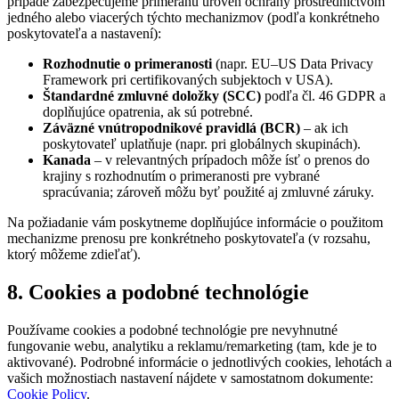
prípade zabezpečujeme primeranú úroveň ochrany prostredníctvom
jedného alebo viacerých týchto mechanizmov (podľa konkrétneho
poskytovateľa a nastavení):
Rozhodnutie o primeranosti
(napr. EU–US Data Privacy
Framework pri certifikovaných subjektoch v USA).
Štandardné zmluvné doložky (SCC)
podľa čl. 46 GDPR a
doplňujúce opatrenia, ak sú potrebné.
Záväzné vnútropodnikové pravidlá (BCR)
– ak ich
poskytovateľ uplatňuje (napr. pri globálnych skupinách).
Kanada
– v relevantných prípadoch môže ísť o prenos do
krajiny s rozhodnutím o primeranosti pre vybrané
spracúvania; zároveň môžu byť použité aj zmluvné záruky.
Na požiadanie vám poskytneme doplňujúce informácie o použitom
mechanizme prenosu pre konkrétneho poskytovateľa (v rozsahu,
ktorý môžeme zdieľať).
8. Cookies a podobné technológie
Používame cookies a podobné technológie pre nevyhnutné
fungovanie webu, analytiku a reklamu/remarketing (tam, kde je to
aktivované). Podrobné informácie o jednotlivých cookies, lehotách a
vašich možnostiach nastavení nájdete v samostatnom dokumente:
Cookie Policy
.