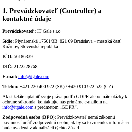
1. Prevádzkovateľ (Controller) a
kontaktné údaje
Prevádzkovateľ:
IT Gale s.r.o.
Sídlo:
Plynárenská 17561/3B, 821 09 Bratislava – mestská časť
Ružinov, Slovenská republika
IČO:
56186339
DIČ:
2122228768
E-mail:
info@itgale.com
Telefón:
+421 220 400 922 (SK) / +420 910 922 522 (CZ)
Ak si želáte uplatniť svoje práva podľa GDPR alebo máte otázky k
ochrane súkromia, kontaktujte nás primárne e-mailom na
info@itgale.com
s predmetom „GDPR“.
Zodpovedná osoba (DPO):
Prevádzkovateľ nemá zákonnú
povinnosť určiť zodpovednú osobu; ak by sa to zmenilo, informácia
bude uvedená v aktualizácii týchto Zásad.