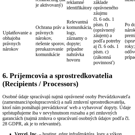
reklamné
základe
je aktivovaný)
identifikátory
oprávneného
záujmu
čl. 6 ods. 1
Relevantná
písm. f)
Po do
Ochrana práv a
komunikácia,
(oprávnený
náro
Uplatňovanie a
právnych
logy,
záujem) a
preml
obhajoba
nárokov,
záznamy o
podľa potreby
(spra
právnych
riešenie sporov,
dopyte;
aj čl. 6 ods. 1
roky;
nárokov
preukazovanie
prípadne
písm. c)
odôv
komunikácie
nahrávka
(zákonná
prípa
hovoru
povinnosť)
6. Príjemcovia a sprostredkovatelia
(Recipients / Processors)
Osobné údaje spracúvajú najmä oprávnené osoby Prevádzkovateľa
(zamestnanci/spolupracovníci) a naši zmluvní sprostredkovatelia,
ktorí nám pomáhajú prevádzkovať web a vybavovať dopyty. Údaje
sprístupňujeme iba v nevyhnutnom rozsahu a pri zmluvných
garanciách (najmä zmluva o spracúvaní osobných údajov podľa čl.
28 GDPR, ak je to relevantné).
Vercel, Inc.
– hosting, edge infraštruktúra, logy a výkon