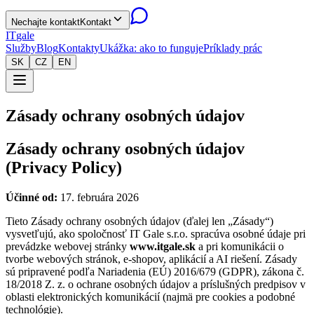
Nechajte kontakt
Kontakt
IT
gale
Služby
Blog
Kontakty
Ukážka: ako to funguje
Príklady prác
SK
CZ
EN
Zásady ochrany osobných údajov
Zásady ochrany osobných údajov
(Privacy Policy)
Účinné od:
17. februára 2026
Tieto Zásady ochrany osobných údajov (ďalej len „Zásady“)
vysvetľujú, ako spoločnosť IT Gale s.r.o. spracúva osobné údaje pri
prevádzke webovej stránky
www.itgale.sk
a pri komunikácii o
tvorbe webových stránok, e-shopov, aplikácií a AI riešení. Zásady
sú pripravené podľa Nariadenia (EÚ) 2016/679 (GDPR), zákona č.
18/2018 Z. z. o ochrane osobných údajov a príslušných predpisov v
oblasti elektronických komunikácií (najmä pre cookies a podobné
technológie).