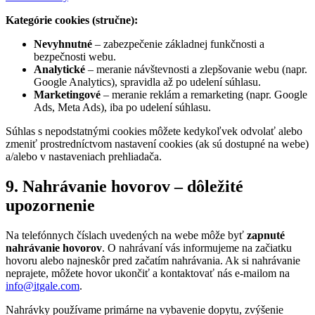
Kategórie cookies (stručne):
Nevyhnutné
– zabezpečenie základnej funkčnosti a
bezpečnosti webu.
Analytické
– meranie návštevnosti a zlepšovanie webu (napr.
Google Analytics), spravidla až po udelení súhlasu.
Marketingové
– meranie reklám a remarketing (napr. Google
Ads, Meta Ads), iba po udelení súhlasu.
Súhlas s nepodstatnými cookies môžete kedykoľvek odvolať alebo
zmeniť prostredníctvom nastavení cookies (ak sú dostupné na webe)
a/alebo v nastaveniach prehliadača.
9. Nahrávanie hovorov – dôležité
upozornenie
Na telefónnych číslach uvedených na webe môže byť
zapnuté
nahrávanie hovorov
. O nahrávaní vás informujeme na začiatku
hovoru alebo najneskôr pred začatím nahrávania. Ak si nahrávanie
neprajete, môžete hovor ukončiť a kontaktovať nás e-mailom na
info@itgale.com
.
Nahrávky používame primárne na vybavenie dopytu, zvýšenie