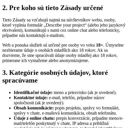
2. Pre koho sú tieto Zásady určené
Tieto Zásady sa vzťahujú najmä na návštevníkov webu, osoby,
ktoré vyplnia formulár „Describe your project“ (alebo jeho jazykový
ekvivalent), komunikujú s nami cez online chat alebo telefonicky,
prípadne nás kontaktujú e-mailom.
Web a ponuka služieb sú určené pre osoby vo veku
18+
. Úmyselne
nezbierame údaje o osobách mladších ako 18 rokov. Ak sa
dozvieme, že sme spracúvali údaje osoby mladšej ako 18 rokov,
primerane ich vymažeme alebo anonymizujeme.
3. Kategórie osobných údajov, ktoré
spracúvame
Identifikačné údaje:
meno a priezvisko (ak je uvedené).
Kontaktné údaje:
e-mail, telefón, prípadne názov
spoločnosti (ak je uvedený).
Obsah komunikácie:
popis projektu, správy vo formulári,
správy v chate, e-mailová komunikácia, obsah telefonátu.
Údaje z online chatu:
prepis konverzácie, prípadne meno/e-
mail/telefón poskytnutý v chate, IP adresa a približná