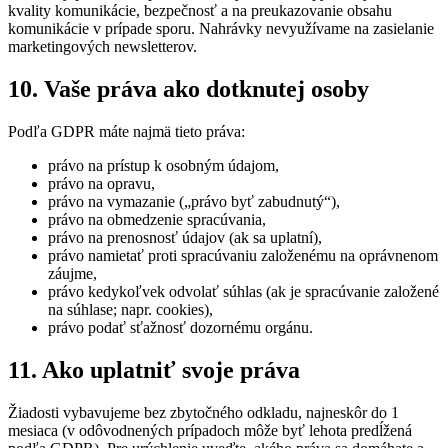
kvality komunikácie, bezpečnosť a na preukazovanie obsahu
komunikácie v prípade sporu. Nahrávky nevyužívame na zasielanie
marketingových newsletterov.
10. Vaše práva ako dotknutej osoby
Podľa GDPR máte najmä tieto práva:
právo na prístup k osobným údajom,
právo na opravu,
právo na vymazanie („právo byť zabudnutý“),
právo na obmedzenie spracúvania,
právo na prenosnosť údajov (ak sa uplatní),
právo namietať proti spracúvaniu založenému na oprávnenom
záujme,
právo kedykoľvek odvolať súhlas (ak je spracúvanie založené
na súhlase; napr. cookies),
právo podať sťažnosť dozornému orgánu.
11. Ako uplatniť svoje práva
Žiadosti vybavujeme bez zbytočného odkladu, najneskôr do 1
mesiaca (v odôvodnených prípadoch môže byť lehota predĺžená