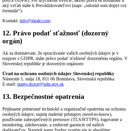
podľa GDPR). Pre urýchlenie uveďte, akého práva sa domáhate a
aký vzťah máte k Prevádzkovateľovi (napr. „odoslal som dopyt cez
formulár“).
Kontakt:
info@itgale.com
12. Právo podať sťažnosť (dozorný
orgán)
Ak sa domnievate, že spracúvanie vašich osobných údajov je v
rozpore s GDPR, máte právo podať sťažnosť dozornému orgánu. V
Slovenskej republike je dozorným orgánom:
Úrad na ochranu osobných údajov Slovenskej republiky
Námestie 1. mája 18, 811 06 Bratislava, Slovenská republika
E-mail:
statny.dozor@pdp.gov.sk
13. Bezpečnostné opatrenia
Prijímame primerané technické a organizačné opatrenia na ochranu
osobných údajov, najmä riadenie prístupov (need-to-know),
používanie zabezpečených prenosov (TLS/HTTPS), logovanie a
monitoring, zálohovanie, a zmluvné garancie od našich
dodávateľov. Napriek tomu žiadny systém nie je absolútne