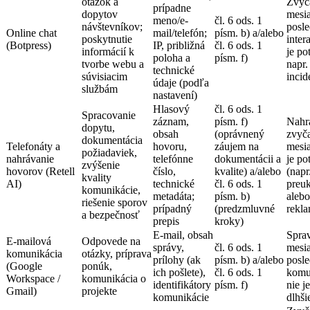
otázok a
Zvyč
prípadne
dopytov
mesi
meno/e-
čl. 6 ods. 1
návštevníkov;
posle
Online chat
mail/telefón;
písm. b) a/alebo
poskytnutie
inter
(Botpress)
IP, približná
čl. 6 ods. 1
informácií k
je po
poloha a
písm. f)
tvorbe webu a
napr.
technické
súvisiacim
incid
údaje (podľa
službám
nastavení)
Hlasový
čl. 6 ods. 1
Spracovanie
záznam,
písm. f)
Nahr
dopytu,
obsah
(oprávnený
zvyča
dokumentácia
Telefonáty a
hovoru,
záujem na
mesia
požiadaviek,
nahrávanie
telefónne
dokumentácii a
je po
zvýšenie
hovorov (Retell
číslo,
kvalite) a/alebo
(napr
kvality
AI)
technické
čl. 6 ods. 1
preu
komunikácie,
metadáta;
písm. b)
alebo
riešenie sporov
prípadný
(predzmluvné
rekla
a bezpečnosť
prepis
kroky)
E-mail, obsah
Sprav
E-mailová
Odpovede na
správy,
čl. 6 ods. 1
mesi
komunikácia
otázky, príprava
prílohy (ak
písm. b) a/alebo
posle
(Google
ponúk,
ich pošlete),
čl. 6 ods. 1
komu
Workspace /
komunikácia o
identifikátory
písm. f)
nie j
Gmail)
projekte
komunikácie
dlhši