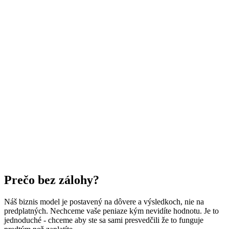
Integrácie cez API (CRM / helpdesk / e-shop)
Monitoring kvality odpovedí (chatbot)
Optimalizácia promptov + šablóny odpovedí
Mesačný mini-audit workflow (čo zlepšiť)
(AI Scale)
Dedicated support + SLA (dohodnutá reakcia)
Rozšírenie znalostnej bázy + pravidlá obsahu
A/B testovanie odpovedí chatbota
Monitoring chýb a logovanie (incidenty)
Report: výkon automatizácií a odporúčania
Prečo bez zálohy?
Náš biznis model je postavený na dôvere a výsledkoch, nie na
predplatných. Nechceme vaše peniaze kým nevidíte hodnotu. Je to
jednoduché - chceme aby ste sa sami presvedčili že to funguje