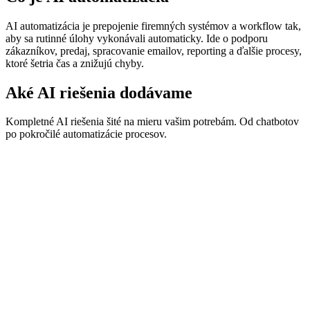
AI automatizácia je prepojenie firemných systémov a workflow tak,
aby sa rutinné úlohy vykonávali automaticky. Ide o podporu
zákazníkov, predaj, spracovanie emailov, reporting a ďalšie procesy,
ktoré šetria čas a znižujú chyby.
Aké AI riešenia dodávame
Kompletné AI riešenia šité na mieru vašim potrebám. Od chatbotov
po pokročilé automatizácie procesov.
AI chatbot pre web / e-shop
Automatizácie (Make / Zapier / n8n)