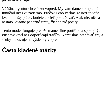
predtým než zaplatíte.
Väčšina agentúr chce 50% vopred. My vám dáme kompletnú
funkčnú ukážku zadarmo. Prečo? Lebo veríme že keď uvidíte
kvalitu našej práce, budete chcieť pokračovať. A ak nie, nič sa
nestalo. Žiadne peňažné straty, žiadne zlé pocity.
Tento model funguje pretože máme silné portfólio a spokojných
klientov ktorí nás odporúčajú ďalším. Nemusíme predávať sny a
sľuby - ukazujeme výsledky vopred.
Často kladené otázky
Aký je podvod? Prečo je ukážka zadarmo?
Čo keď sa mi ukážka nebude páčiť?