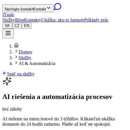
Nechajte kontakt
Kontakt
IT
gale
Služby
Blog
Kontakty
Ukážka: ako to funguje
Príklady prác
SK
CZ
EN
Domov
Služby
AI & Automatizácia
Späť na služby
AI riešenia a automatizácia procesov
bez zálohy
AI riešenie na mieru hotové do 3 týždňov. Klikateľnú ukážku
dostanete do 24 hodín zadarmo. Platíte až keď ste spokojní.