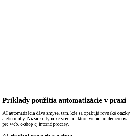
Integrácie cez API
Monitoring a vylepšovanie
Príklady použitia automatizácie v praxi
AI automatizácia dáva zmysel tam, kde sa opakujú rovnaké otázky
alebo úlohy. Nižšie sú typické scenáre, ktoré vieme implementovať
pre web, e-shop aj interné procesy.
AI chatbot pre web a e-shop