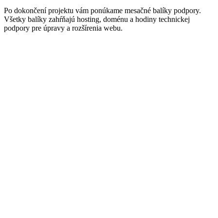
Po dokončení projektu vám ponúkame mesačné balíky podpory.
Všetky balíky zahŕňajú hosting, doménu a hodiny technickej
podpory pre úpravy a rozšírenia webu.
(AI Starter)
Monitoring automatizácií (Make/Zapier/n8n)
Úpravy workflow (1–2 menšie zmeny mesačne)
AI chatbot: úprava FAQ a odpovedí
Znalostná báza (dopĺňanie zdrojov)
Bezpečnosť prístupov (API kľúče, prístupy)
(AI Growth)
Prioritná podpora pre automatizácie