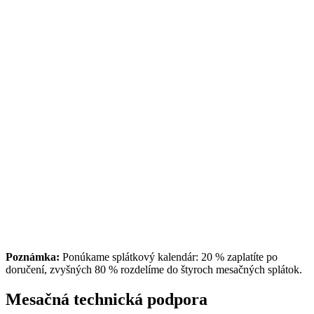
Custom AI models
API integrácie
2-3 týždne
od €2500
Pre väčšinu projektov €4,000
Complex AI solutions
Private deployment
Fine-tuned models
Ongoing optimization
4-6 týždňov
Poznámka:
Ponúkame splátkový kalendár: 20 % zaplatíte po
doručení, zvyšných 80 % rozdelíme do štyroch mesačných splátok.
Mesačná technická podpora