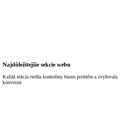
Najdôležitejšie sekcie webu
Každá sekcia riešila konkrétny biznis problém a zvyšovala
konverzie
1
Hero a manifest
Wordmark VERATA, tagline „Capital. Counsel. Continuity.“ a
manifest o kontinuite pre súkromných investorov, korporácie a