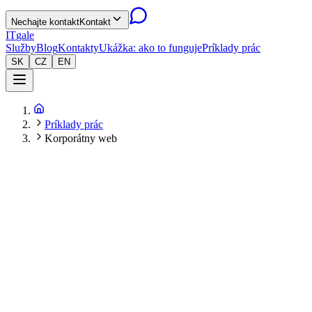
Nechajte kontakt
Kontakt
IT
gale
Služby
Blog
Kontakty
Ukážka: ako to funguje
Príklady prác
SK
CZ
EN
Príklady prác
Korporátny web