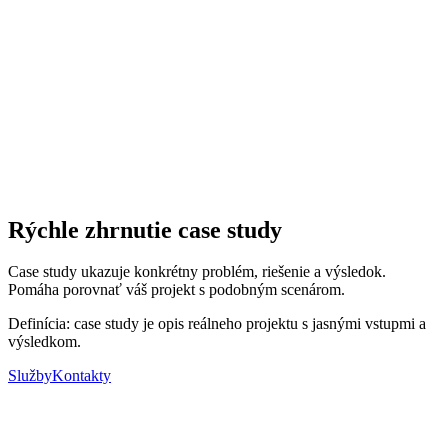
Čo robí kontaktný formulár „na odporúčanie“ iným?
Prečo päť jazykov a ako sú riešené?
Prečo sa to zmestilo do 7 dní?
Rýchle zhrnutie case study
Case study ukazuje konkrétny problém, riešenie a výsledok.
Pomáha porovnať váš projekt s podobným scenárom.
Definícia: case study je opis reálneho projektu s jasnými vstupmi a
výsledkom.
Služby
Kontakty