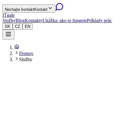
Nechajte kontakt
Kontakt
IT
gale
Služby
Blog
Kontakty
Ukážka: ako to funguje
Príklady prác
SK
CZ
EN
Domov
Služby