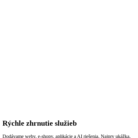
AI & Automatizácia
Implementujeme AI riešenia a automatizáciu biznis procesov.
Vytvárame chatboty, integrácie s OpenAI GPT a Claude,
automatizáciu emailov a komunikácie, generovanie obsahu.
Používame no-code/low-code platformy pre rýchlu implementáciu.
Technológie:
OpenAI API
Claude AI
Make.com
Zapier
n8n
LangChain
+
2
Programovacie jazyky:
Python
JavaScript
TypeScript
od €199
/ projekt
Pre väčšinu projektov za €350
1-3 týždne
Klikateľná ukážka zdarma
→
Rýchle zhrnutie služieb
Dodávame weby, e‑shopy, aplikácie a AI riešenia. Najprv ukážka,