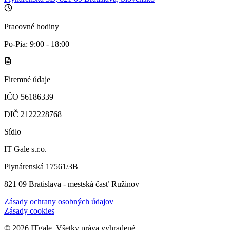
Pracovné hodiny
Po-Pia: 9:00 - 18:00
Firemné údaje
IČO 56186339
DIČ 2122228768
Sídlo
IT Gale s.r.o.
Plynárenská 17561/3B
821 09 Bratislava - mestská časť Ružinov
Zásady ochrany osobných údajov
Zásady cookies
©
2026
ITgale.
Všetky práva vyhradené.