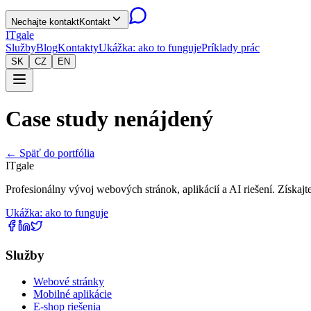
Nechajte kontakt
Kontakt
IT
gale
Služby
Blog
Kontakty
Ukážka: ako to funguje
Príklady prác
SK
CZ
EN
Case study nenájdený
← Späť do portfólia
IT
gale
Profesionálny vývoj webových stránok, aplikácií a AI riešení. Získaj
Ukážka: ako to funguje
Služby
Webové stránky
Mobilné aplikácie
E-shop riešenia