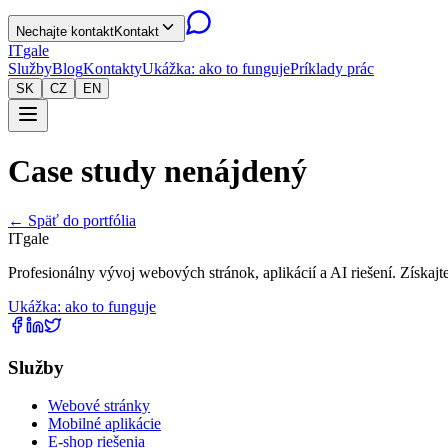
Nechajte kontakt
Kontakt
IT
gale
Služby
Blog
Kontakty
Ukážka: ako to funguje
Príklady prác
SK
CZ
EN
Case study nenájdený
← Späť do portfólia
IT
gale
Profesionálny vývoj webových stránok, aplikácií a AI riešení. Získaj
Ukážka: ako to funguje
Služby
Webové stránky
Mobilné aplikácie
E-shop riešenia