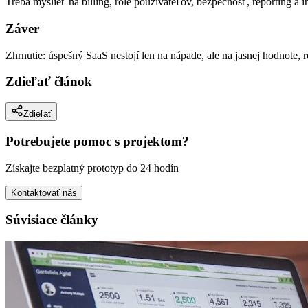
Treba myslieť na billing, role používateľov, bezpečnosť, reporting a i
Záver
Zhrnutie: úspešný SaaS nestojí len na nápade, ale na jasnej hodnote, r
Zdieľať článok
Zdieľať
Potrebujete pomoc s projektom?
Získajte bezplatný prototyp do 24 hodín
Kontaktovať nás
Súvisiace články