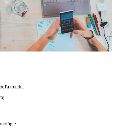
podľa trendu.
oj.
hnológie.