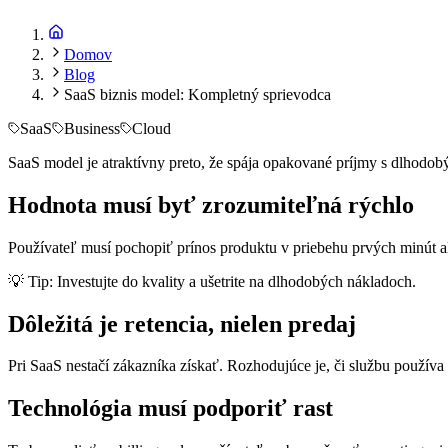
Čítanie
8 min
Domov
Blog
SaaS biznis model: Kompletný sprievodca
SaaS
Business
Cloud
SaaS model je atraktívny preto, že spája opakované príjmy s dlhodo
Hodnota musí byť zrozumiteľná rýchlo
Používateľ musí pochopiť prínos produktu v priebehu prvých minút al
💡
Tip: Investujte do kvality a ušetrite na dlhodobých nákladoch.
Dôležitá je retencia, nielen predaj
Pri SaaS nestačí zákazníka získať. Rozhodujúce je, či službu používa ď
Technológia musí podporiť rast