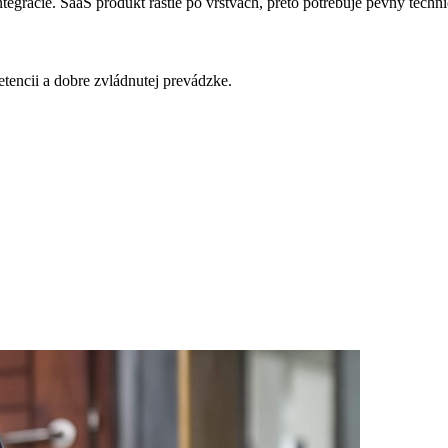
ntegrácie. SaaS produkt rastie po vrstvách, preto potrebuje pevný techn
etencii a dobre zvládnutej prevádzke.