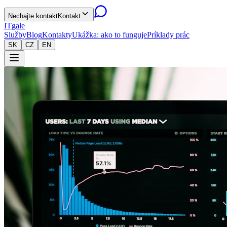
Nechajte kontakt
Kontakt
IT
gale
Služby
Blog
Kontakty
Ukážka: ako to funguje
Príklady prác
SK
CZ
EN